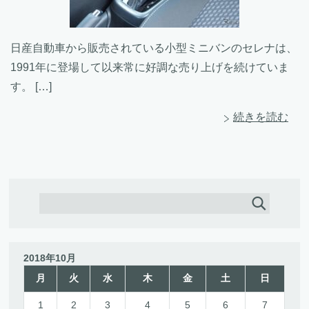
日産自動車から販売されている小型ミニバンのセレナは、
1991年に登場して以来常に好調な売り上げを続けていま
す。 […]
続きを読む
2018年10月
月
火
水
木
金
土
日
1
2
3
4
5
6
7