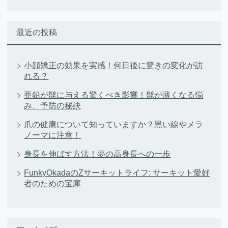
最近の投稿
小顔矯正の効果を実感！何日後に驚きの変化が訪
れる？
亜鉛が髭に与える驚くべき影響！髭が薄くなる悩
み、予防の秘訣
爪の健康について知っていますか？黒い線やメラ
ノーマに注意！
身長を伸ばす方法！夢の高身長への一歩
FunkyOkadaのZサーキットライフ: サーキット愛好
者のための宝庫