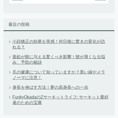
最近の投稿
小顔矯正の効果を実感！何日後に驚きの変化が訪
れる？
亜鉛が髭に与える驚くべき影響！髭が薄くなる悩
み、予防の秘訣
爪の健康について知っていますか？黒い線やメラ
ノーマに注意！
身長を伸ばす方法！夢の高身長への一歩
FunkyOkadaのZサーキットライフ: サーキット愛好
者のための宝庫