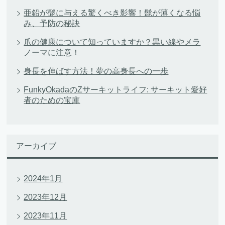
亜鉛が髭に与える驚くべき影響！髭が薄くなる悩
み、予防の秘訣
爪の健康について知っていますか？黒い線やメラ
ノーマに注意！
身長を伸ばす方法！夢の高身長への一歩
FunkyOkadaのZサーキットライフ: サーキット愛好
者のための宝庫
アーカイブ
2024年1月
2023年12月
2023年11月