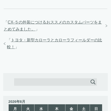
「
CX-５の外装につけるおススメのカスタムパーツをま
とめてみました。
」
「
トヨタ・新型カローラとカローラフィールダーの比
較！
」
2026年8月
月
火
水
木
金
土
日