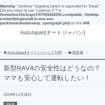
Warning
: "continue" targeting switch is equivalent to "break".
Did you mean to use "continue 2"? in
/home/tmc01b3zapv7/07055944295.com/public_html/wp-
content/plugins/all-in-one-seo-
pack/modules/aioseop_opengraph.php
on line
848
AutoJapan[オートジャパン]
AutoJapan[オートジャパン]
TOP
国産車
新型RAV4の安全性はどうなの？
ママも安心して運転したい！
2019年11月26日
国産車